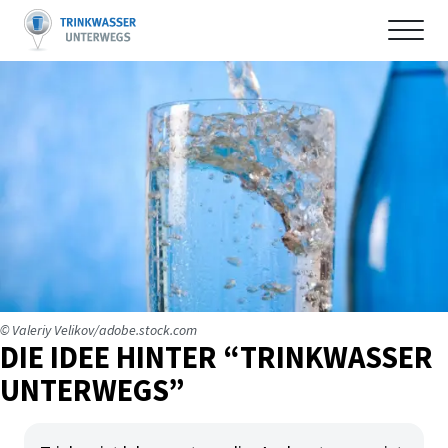
Zum Hauptinhalt der Seite springen
Zur Startseite navigieren
© Valeriy Velikov/adobe.stock.com
DIE IDEE HINTER “TRINKWASSER
UNTERWEGS”